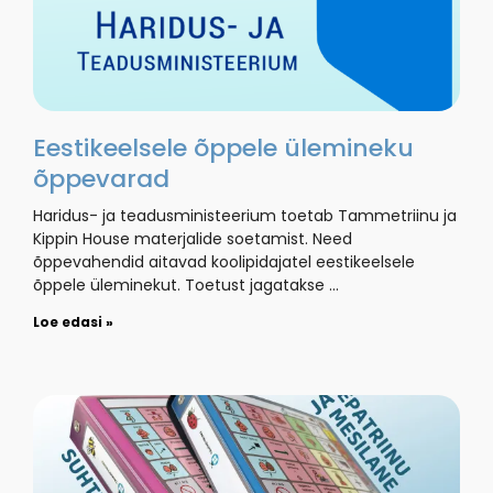
Eestikeelsele õppele ülemineku
õppevarad
Haridus- ja teadusministeerium toetab Tammetriinu ja
Kippin House materjalide soetamist. Need
õppevahendid aitavad koolipidajatel eestikeelsele
õppele üleminekut. Toetust jagatakse …
Loe edasi »