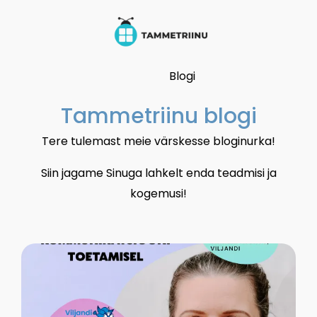
Skip
to
content
Blogi
Tammetriinu blogi
Tere tulemast meie värskesse bloginurka!
Siin jagame Sinuga lahkelt enda teadmisi ja
kogemusi!