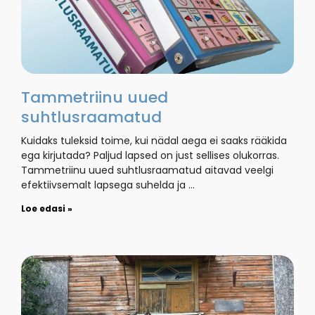
Tammetriinu uued
suhtlusraamatud
Kuidaks tuleksid toime, kui nädal aega ei saaks rääkida
ega kirjutada? Paljud lapsed on just sellises olukorras.
Tammetriinu uued suhtlusraamatud aitavad veelgi
efektiivsemalt lapsega suhelda ja …
Loe edasi »