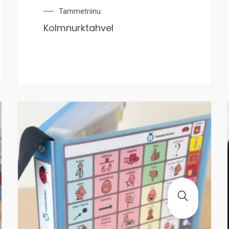
Tammetriinu
Kolmnurktahvel
This
product