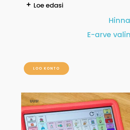
Loe edasi
Hinna
E-arve val
LOO KONTO
UUS!