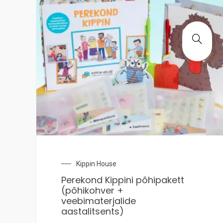
Kippin House
Perekond Kippini põhipakett
(põhikohver +
veebimaterjalide
aastalitsents)