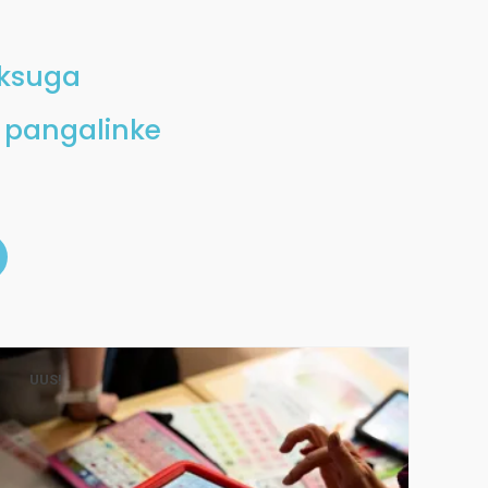
aksuga
 pangalinke
UUS!