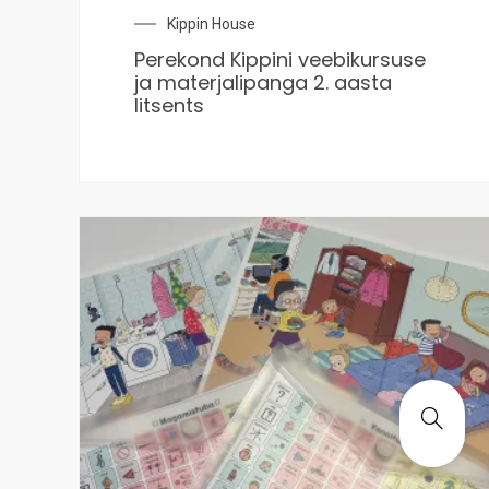
Kippin House
Perekond Kippini veebikursuse
ja materjalipanga 2. aasta
litsents