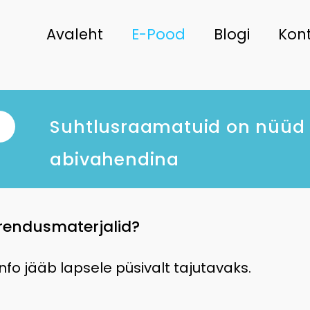
Avaleht
E-Pood
Blogi
Kon
Suhtlusraamatuid on nüüd võ
abivahendina
rendusmaterjalid?
info jääb lapsele püsivalt tajutavaks.