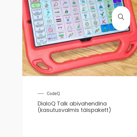
CodeQ
DialoQ Talk abivahendina
(kasutusvalmis täispakett)