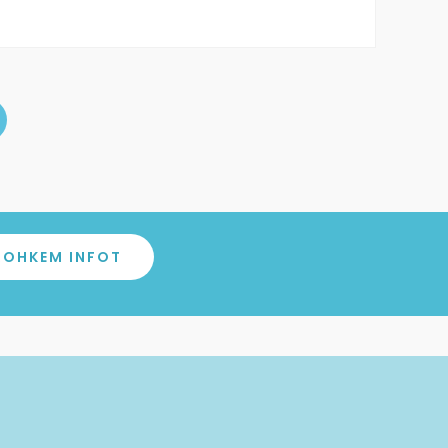
page
ROHKEM INFOT