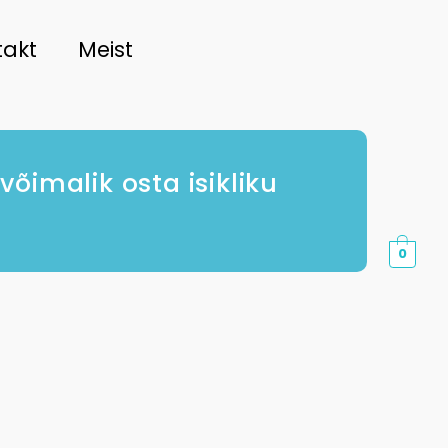
takt
Meist
imalik osta isikliku
0