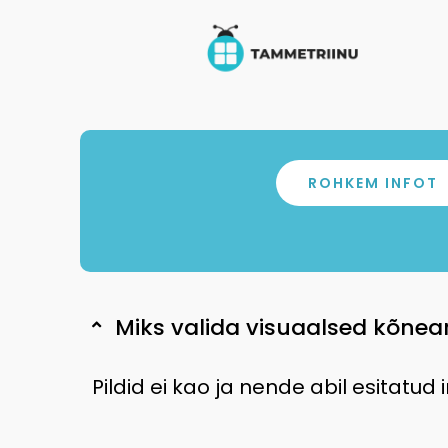
Skip
to
content
ROHKEM INFOT
Miks valida visuaalsed kõnea
Pildid ei kao ja nende abil esitatud 