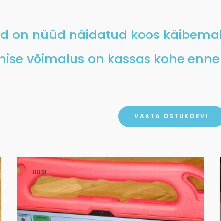
d on nüüd näidatud koos käibem
imise võimalus on kassas kohe enne
VAATA OSTUKORVI
UUS!