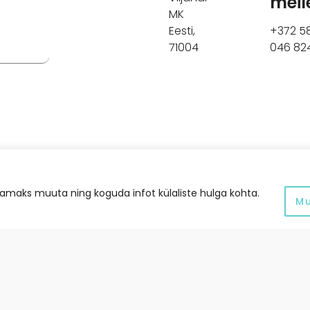
meil
MK
Eesti,
+372 5
71004
046 82
maks muuta ning koguda infot külaliste hulga kohta.
M