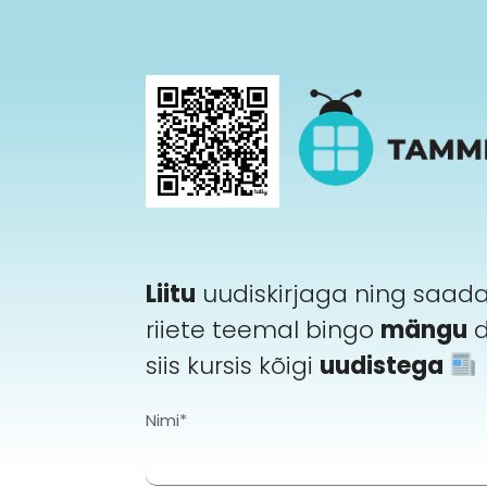
Liitu
uudiskirjaga ning saad
riiete teemal bingo
mängu
d
siis kursis kõigi
uudistega
Nimi*