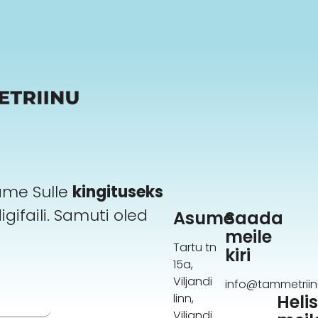
ame Sulle
kingituseks
igifaili. Samuti oled
Asume
Saada
meile
Tartu tn
kiri
15a,
Viljandi
info@tammetriin
linn,
Heli
Viljandi