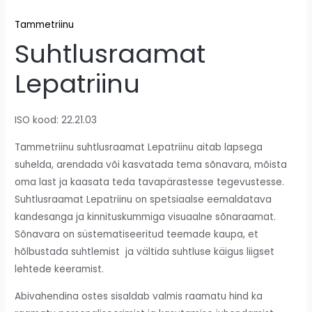
Tammetriinu
Suhtlusraamat
Lepatriinu
ISO kood: 22.21.03
Tammetriinu suhtlusraamat Lepatriinu aitab lapsega
suhelda, arendada või kasvatada tema sõnavara, mõista
oma last ja kaasata teda tavapärastesse tegevustesse.
Suhtlusraamat Lepatriinu on spetsiaalse eemaldatava
kandesanga ja kinnituskummiga visuaalne sõnaraamat.
Sõnavara on süstematiseeritud teemade kaupa, et
hõlbustada suhtlemist ja vältida suhtluse käigus liigset
lehtede keeramist.
Abivahendina ostes sisaldab valmis raamatu hind ka