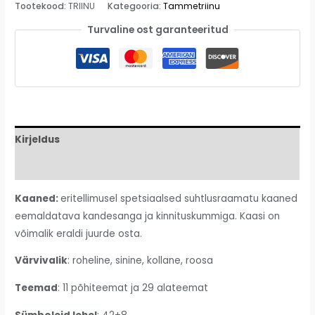
Tootekood:
TRIINU
Kategooria:
Tammetriinu
Turvaline ost garanteeritud
Kirjeldus
Lisainfo
Kaaned:
eritellimusel spetsiaalsed suhtlusraamatu kaaned
eemaldatava kandesanga ja kinnituskummiga. Kaasi on
võimalik eraldi juurde osta.
Värvivalik
: roheline, sinine, kollane, roosa
Teemad
: 11 põhiteemat ja 29 alateemat