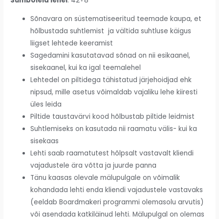
Sümboleid lehel
: 42+8
Sõnavara on süstematiseeritud teemade kaupa, et
hõlbustada suhtlemist ja vältida suhtluse käigus
liigset lehtede keeramist
Sagedamini kasutatavad sõnad on nii esikaanel,
sisekaanel, kui ka igal teemalehel
Lehtedel on piltidega tähistatud järjehoidjad ehk
nipsud, mille asetus võimaldab vajaliku lehe kiiresti
üles leida
Piltide taustavärvi kood hõlbustab piltide leidmist
Suhtlemiseks on kasutada nii raamatu välis- kui ka
sisekaas
Lehti saab raamatutest hõlpsalt vastavalt kliendi
vajadustele ära võtta ja juurde panna
Tänu kaasas olevale mälupulgale on võimalik
kohandada lehti enda kliendi vajadustele vastavaks
(eeldab Boardmakeri programmi olemasolu arvutis)
või asendada katkiläinud lehti. Mälupulgal on olemas