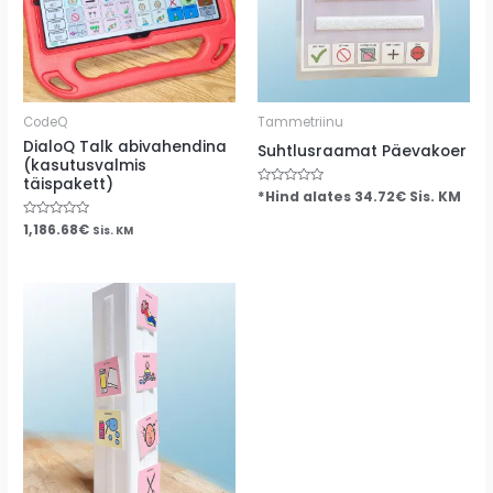
CodeQ
Tammetriinu
DialoQ Talk abivahendina
Suhtlusraamat Päevakoer
(kasutusvalmis
täispakett)
Hinnanguga
*Hind alates
34.72
€
Sis. KM
0
/
Hinnanguga
1,186.68
€
Sis. KM
5
0
/
5