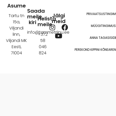
Alternative:
Asume
Saada
PRIVAATSUSTINGI
Jälgi
Tartu tn
meile
Helista
meid
kiri
15a,
meile
I
Y
F
MÜÜGITINGIMUS
Viljandi
n
o
a
info@tammetriinu.ee
linn,
+372
ANNA TAGASISIDE
s
u
c
Viljandi MK
58
t
t
e
Eesti,
046
PEREKOND KIPPINI KÕNEAR
a
u
b
71004
824
g
b
o
r
e
o
a
k
m