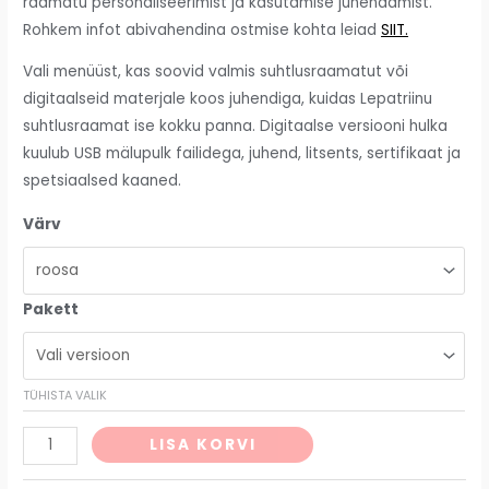
raamatu personaliseerimist ja kasutamise juhendamist.
Rohkem infot abivahendina ostmise kohta leiad
SIIT.
Vali menüüst, kas soovid valmis suhtlusraamatut või
digitaalseid materjale koos juhendiga, kuidas Lepatriinu
suhtlusraamat ise kokku panna. Digitaalse versiooni hulka
kuulub USB mälupulk failidega, juhend, litsents, sertifikaat ja
spetsiaalsed kaaned.
Värv
Pakett
TÜHISTA VALIK
Alternative:
LISA KORVI