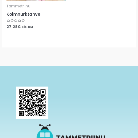
Tammetriinu
Kolmnurktahvel
Hinnanguga
27.28
€
Sis. KM
0
/
5