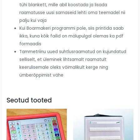
tühi blankett, mille abil koostada ja lisada
raamatusse uusi sarnaseid lehti oma teemadel nii
palju kui vaja
Kui Boarmakeri programmi pole, siis printida saab
ikka, kuna kõik failid on mälupulgal olemas ka pdf
formaadis
Tammetriinu uued suhtlusraamatud on kujundatud
selliselt, et üleminek lihtsamalt raamatult
keerulisemale oleks võimalikult kerge ning
ümberõppimist vähe
Seotud tooted