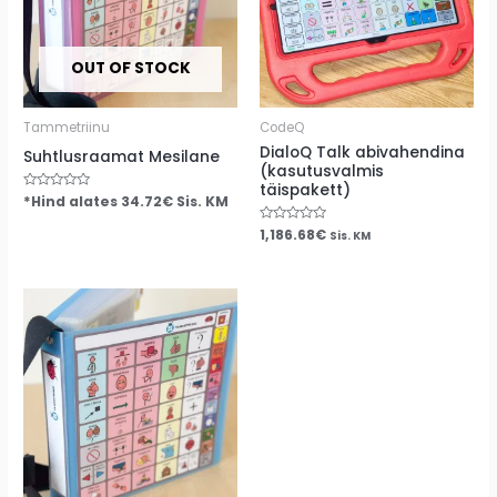
OUT OF STOCK
Tammetriinu
CodeQ
DialoQ Talk abivahendina
Suhtlusraamat Mesilane
(kasutusvalmis
täispakett)
Hinnanguga
*Hind alates
34.72
€
Sis. KM
0
/
Hinnanguga
1,186.68
€
5
Sis. KM
0
/
5