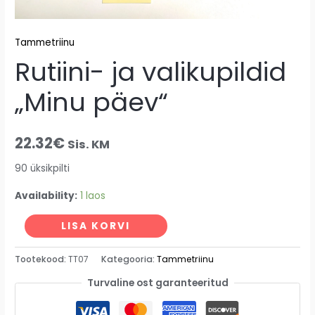
Tammetriinu
Rutiini- ja valikupildid
„Minu päev“
22.32
€
Sis. KM
90 üksikpilti
Availability:
1 laos
Alternative:
LISA KORVI
Tootekood:
TT07
Kategooria:
Tammetriinu
Turvaline ost garanteeritud