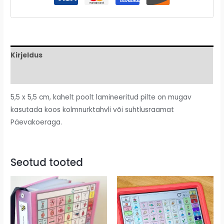
Kirjeldus
Lisainfo
5,5 x 5,5 cm, kahelt poolt lamineeritud pilte on mugav
kasutada koos kolmnurktahvli või suhtlusraamat
Päevakoeraga.
Seotud tooted