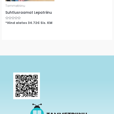
Tammetriinu
Suhtlusraamat Lepatriinu
Hinnanguga
*Hind alates
34.72
€
Sis. KM
0
/
5