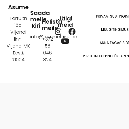
Alternative:
Asume
Saada
PRIVAATSUSTINGI
Jälgi
Tartu tn
meile
Helista
meid
kiri
15a,
meile
I
Y
F
MÜÜGITINGIMUS
Viljandi
n
o
a
info@tammetriinu.ee
linn,
+372
ANNA TAGASISIDE
s
u
c
Viljandi MK
58
t
t
e
Eesti,
046
PEREKOND KIPPINI KÕNEAR
a
u
b
71004
824
g
b
o
r
e
o
a
k
m