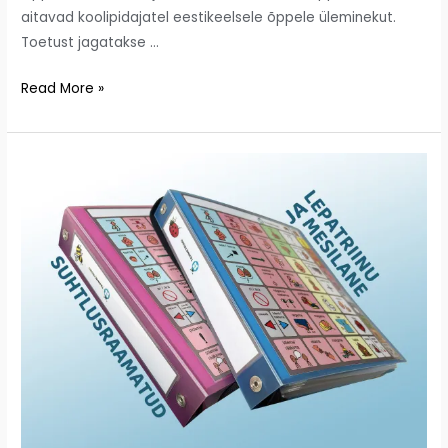
aitavad koolipidajatel eestikeelsele õppele üleminekut.
Toetust jagatakse …
Read More »
Tammetriinu
uued
suhtlusraamatud