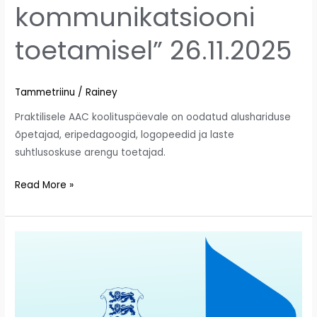
kommunikatsiooni
toetamisel” 26.11.2025
Tammetriinu
/
Rainey
Praktilisele AAC koolituspäevale on oodatud alushariduse
õpetajad, eripedagoogid, logopeedid ja laste
suhtlusoskuse arengu toetajad.
Read More »
Eestikeelsele
õppele
ülemineku
õppevarad