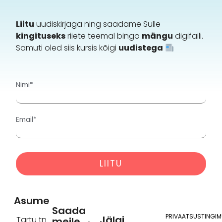
Liitu
uudiskirjaga ning saadame Sulle
kingituseks
riiete teemal bingo
mängu
digifaili.
Samuti oled siis kursis kõigi
uudistega
Nimi*
Email*
Alternative:
Asume
Saada
PRIVAATSUSTINGI
Jälgi
Tartu tn
meile