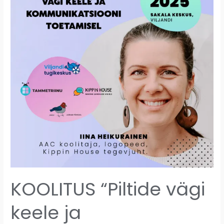
keele
ja
kommunikatsiooni
toetamisel”
26.11.2025
KOOLITUS “Piltide vägi
keele ja