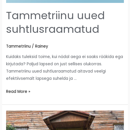
Tammetriinu uued
suhtlusraamatud
Tammetriinu
/
Rainey
Kuidaks tuleksid toime, kui nädal aega ei saaks rääkida ega
kirjutada? Paljud lapsed on just sellises olukorras.
Tammetriinu uued suhtlusraamatud aitavad veelgi
efektiivsemalt lapsega suhelda ja …
Read More »
Tammetriinu
suvi
2024