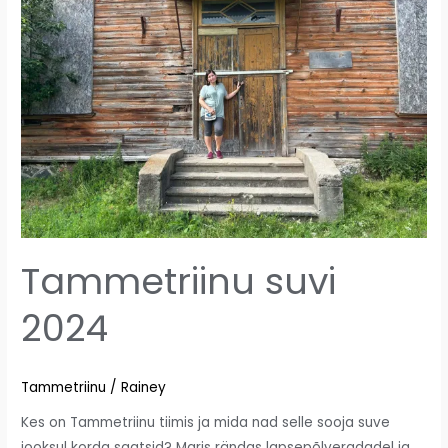
Tammetriinu suvi
2024
Tammetriinu
/
Rainey
Kes on Tammetriinu tiimis ja mida nad selle sooja suve
jooksul korda saatsid? Maris rändas lapsepõlveradadel ja …